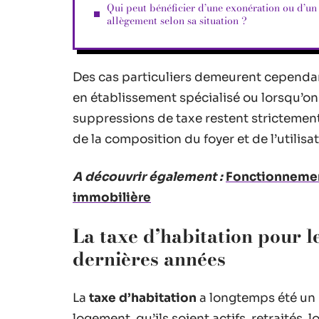
Qui peut bénéficier d’une exonération ou d’un
allègement selon sa situation ?
Des cas particuliers demeurent cependan
en établissement spécialisé ou lorsqu’o
suppressions de taxe restent strictemen
de la composition du foyer et de l’utilisa
A découvrir également :
Fonctionnement
immobilière
La taxe d’habitation pour le
dernières années
La
taxe d’habitation
a longtemps été un 
logement, qu’ils soient actifs, retraités, 