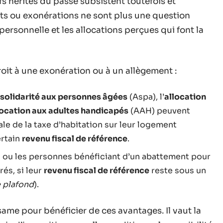
fs hérités du passé subsistent toutefois et
nts ou exonérations ne sont plus une question
é personnelle et les allocations perçues qui font la
roit à une exonération ou à un allègement :
 solidarité aux personnes âgées
(Aspa), l’
allocation
location aux adultes handicapés
(AAH) peuvent
le de la taxe d’habitation sur leur logement
ertain
revenu fiscal de référence
.
fs ou les personnes bénéficiant d’un abattement pour
és, si leur
revenu fiscal de référence
reste sous un
 plafond
).
same pour bénéficier de ces avantages. Il vaut la