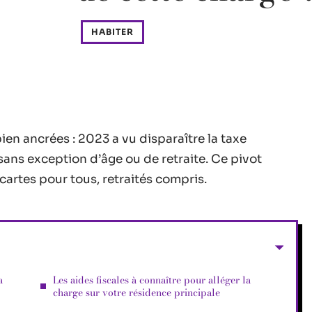
HABITER
ien ancrées : 2023 a vu disparaître la taxe
 sans exception d’âge ou de retraite. Ce pivot
s cartes pour tous, retraités compris.
a
Les aides fiscales à connaître pour alléger la
charge sur votre résidence principale