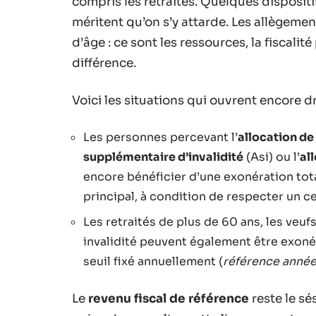
compris les retraités. Quelques dispositi
méritent qu’on s’y attarde. Les allègeme
d’âge : ce sont les ressources, la fiscalit
différence.
Voici les situations qui ouvrent encore d
Les personnes percevant l’
allocation de
supplémentaire d’invalidité
(Asi) ou l’
al
encore bénéficier d’une exonération tota
principal, à condition de respecter un c
Les retraités de plus de 60 ans, les veu
invalidité peuvent également être exonér
seuil fixé annuellement (
référence année
Le
revenu fiscal de référence
reste le sé