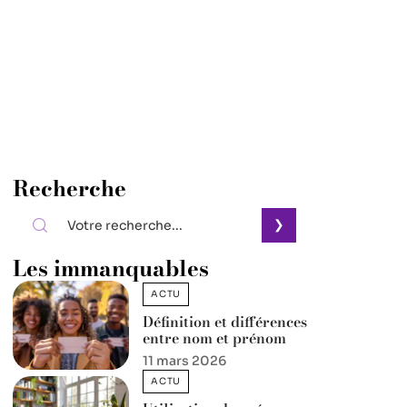
Recherche
Les immanquables
ACTU
Définition et différences
entre nom et prénom
11 mars 2026
ACTU